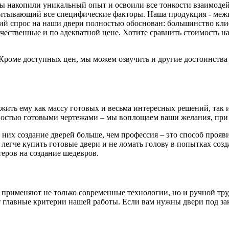
 мы накопили уникальный опыт и освоили все тонкости взаимоде
читывающий все специфические факторы. Наша продукция - меж
й спрос на наши двери полностью обоснован: большинство клиен
ачественные и по адекватной цене. Хотите сравнить стоимость
. Кроме доступных цен, мы можем озвучить и другие достоинств
ть ему как массу готовых и весьма интересных решений, так и 
остью готовыми чертежами – мы воплощаем ваши желания, при 
 них создание дверей больше, чем профессия – это способ проя
 легче купить готовые двери и не ломать голову в попытках соз
еров на создание шедевров.
 применяют не только современные технологии, но и ручной тру
главные критерии нашей работы. Если вам нужны двери под зака