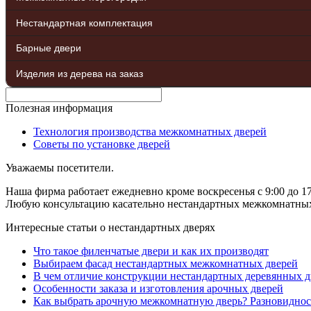
Нестандартная комплектация
Барные двери
Изделия из дерева на заказ
Полезная информация
Технология производства межкомнатных дверей
Советы по установке дверей
Уважаемы посетители.
Наша фирма работает ежедневно кроме воскресенья с 9:00 до 17
Любую консультацию касательно нестандартных межкомнатных д
Интересные статьи о нестандартных дверях
Что такое филенчатые двери и как их производят
Выбираем фасад нестандартных межкомнатных дверей
В чем отличие конструкции нестандартных деревянных д
Особенности заказа и изготовления арочных дверей
Как выбрать арочную межкомнатную дверь? Разновиднос