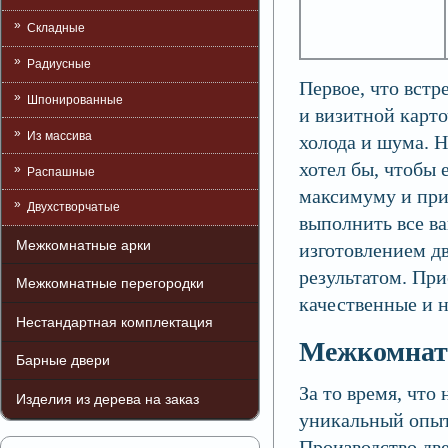
Складные
Радиусные
Первое, что встр
Шпонированные
и визитной карто
Из массива
холода и шума. Н
хотел бы, чтобы
Распашные
максимуму и при
Двухстворчатые
выполнить все в
Межкомнатные арки
изготовлением дв
результатом. При
Межкомнатные перегородки
качественные и 
Нестандартная комплектация
Межкомнатн
Барные двери
За то время, что
Изделия из дерева на заказ
уникальный опыт
Производство дв