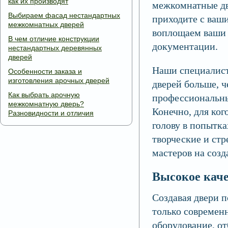
как их производят
межкомнатные две
Выбираем фасад нестандартных
приходите с ваш
межкомнатных дверей
воплощаем ваши 
В чем отличие конструкции
документации.
нестандартных деревянных
дверей
Наши специалист
Особенности заказа и
изготовления арочных дверей
дверей больше, 
Как выбрать арочную
профессиональны
межкомнатную дверь?
Конечно, для ког
Разновидности и отличия
голову в попытка
творческие и ст
мастеров на созд
Высокое кач
Создавая двери 
только современн
оборудование, о