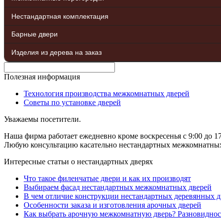
Нестандартная комплектация
Барные двери
Изделия из дерева на заказ
Полезная информация
Технология производства межкомнатных дверей
Советы по установке дверей
Уважаемы посетители.
Наша фирма работает ежедневно кроме воскресенья с 9:00 до 17
Любую консультацию касательно нестандартных межкомнатных д
Интересные статьи о нестандартных дверях
Что такое филенчатые двери и как их производят
Выбираем фасад нестандартных межкомнатных дверей
В чем отличие конструкции нестандартных деревянных д
Особенности заказа и изготовления арочных дверей
Как выбрать арочную межкомнатную дверь? Разновиднос