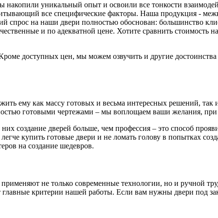
 мы накопили уникальный опыт и освоили все тонкости взаимоде
читывающий все специфические факторы. Наша продукция - меж
й спрос на наши двери полностью обоснован: большинство клиен
ачественные и по адекватной цене. Хотите сравнить стоимость
. Кроме доступных цен, мы можем озвучить и другие достоинств
ть ему как массу готовых и весьма интересных решений, так и 
остью готовыми чертежами – мы воплощаем ваши желания, при 
 них создание дверей больше, чем профессия – это способ проя
 легче купить готовые двери и не ломать голову в попытках соз
еров на создание шедевров.
 применяют не только современные технологии, но и ручной тру
главные критерии нашей работы. Если вам нужны двери под зака