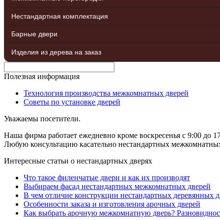
Нестандартная комплектация
Барные двери
Изделия из дерева на заказ
Полезная информация
Технология производства межкомнатных дверей
Советы по установке дверей
Уважаемы посетители.
Наша фирма работает ежедневно кроме воскресенья с 9:00 до 17
Любую консультацию касательно нестандартных межкомнатных д
Интересные статьи о нестандартных дверях
Что такое филенчатые двери и как их производят
Выбираем фасад нестандартных межкомнатных дверей
В чем отличие конструкции нестандартных деревянных д
Особенности заказа и изготовления арочных дверей
Как выбрать арочную межкомнатную дверь? Разновиднос