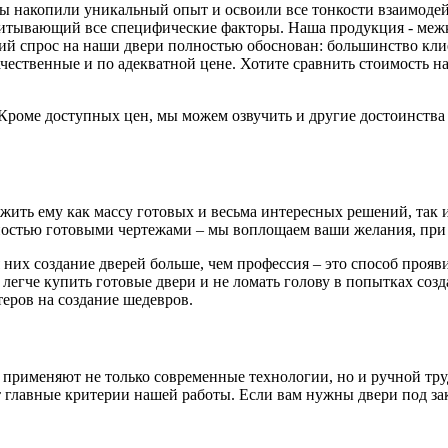
 мы накопили уникальный опыт и освоили все тонкости взаимоде
читывающий все специфические факторы. Наша продукция - меж
й спрос на наши двери полностью обоснован: большинство клиен
ачественные и по адекватной цене. Хотите сравнить стоимость
. Кроме доступных цен, мы можем озвучить и другие достоинств
ть ему как массу готовых и весьма интересных решений, так и 
остью готовыми чертежами – мы воплощаем ваши желания, при 
 них создание дверей больше, чем профессия – это способ проя
 легче купить готовые двери и не ломать голову в попытках соз
еров на создание шедевров.
 применяют не только современные технологии, но и ручной тру
главные критерии нашей работы. Если вам нужны двери под зака