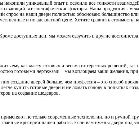
 мы накопили уникальный опыт и освоили все тонкости взаимоде
читывающий все специфические факторы. Наша продукция - меж
й спрос на наши двери полностью обоснован: большинство клиен
ачественные и по адекватной цене. Хотите сравнить стоимость
. Кроме доступных цен, мы можем озвучить и другие достоинств
ть ему как массу готовых и весьма интересных решений, так и 
остью готовыми чертежами – мы воплощаем ваши желания, при 
 них создание дверей больше, чем профессия – это способ проя
 легче купить готовые двери и не ломать голову в попытках соз
еров на создание шедевров.
 применяют не только современные технологии, но и ручной тру
главные критерии нашей работы. Если вам нужны двери под зака