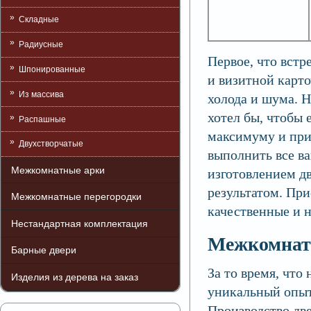
Складные
Радиусные
Первое, что встр
Шпонированные
и визитной карто
Из массива
холода и шума. Н
хотел бы, чтобы
Распашные
максимуму и при
Двухстворчатые
выполнить все в
Межкомнатные арки
изготовлением дв
результатом. При
Межкомнатные перегородки
качественные и 
Нестандартная комплектация
Межкомнатн
Барные двери
За то время, что
Изделия из дерева на заказ
уникальный опыт
Производство дв