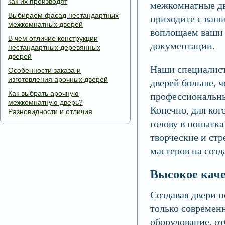
как их производят
межкомнатные две
Выбираем фасад нестандартных
приходите с ваш
межкомнатных дверей
воплощаем ваши 
В чем отличие конструкции
документации.
нестандартных деревянных
дверей
Наши специалист
Особенности заказа и
изготовления арочных дверей
дверей больше, 
Как выбрать арочную
профессиональны
межкомнатную дверь?
Конечно, для ког
Разновидности и отличия
голову в попытка
творческие и ст
мастеров на созд
Высокое кач
Создавая двери 
только современн
оборудование, о