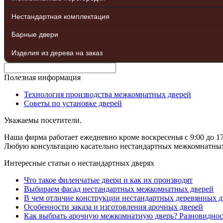
Нестандартная комплектация
Барные двери
Изделия из дерева на заказ
Полезная информация
Технология производства межкомнатных дверей
Советы по установке дверей
Уважаемы посетители.
Наша фирма работает ежедневно кроме воскресенья с 9:00 до 17
Любую консультацию касательно нестандартных межкомнатных д
Интересные статьи о нестандартных дверях
Что такое филенчатые двери и как их производят
Выбираем фасад нестандартных межкомнатных дверей
В чем отличие конструкции нестандартных деревянных д
Особенности заказа и изготовления арочных дверей
Как выбрать арочную межкомнатную дверь? Разновиднос