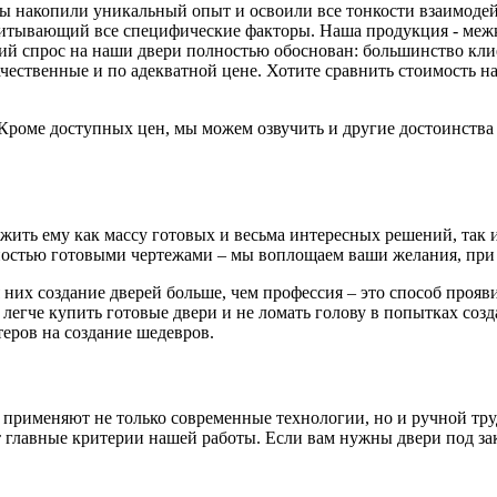
 мы накопили уникальный опыт и освоили все тонкости взаимоде
читывающий все специфические факторы. Наша продукция - меж
й спрос на наши двери полностью обоснован: большинство клиен
ачественные и по адекватной цене. Хотите сравнить стоимость
. Кроме доступных цен, мы можем озвучить и другие достоинств
ть ему как массу готовых и весьма интересных решений, так и 
остью готовыми чертежами – мы воплощаем ваши желания, при 
 них создание дверей больше, чем профессия – это способ проя
 легче купить готовые двери и не ломать голову в попытках соз
еров на создание шедевров.
 применяют не только современные технологии, но и ручной тру
главные критерии нашей работы. Если вам нужны двери под зака