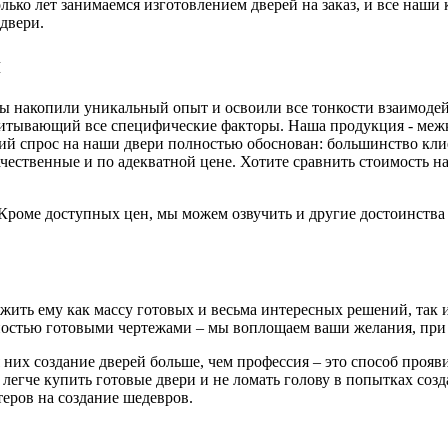
ько лет занимаемся изготовлением дверей на заказ, и все наши
двери.
я
 мы накопили уникальный опыт и освоили все тонкости взаимоде
читывающий все специфические факторы. Наша продукция - меж
й спрос на наши двери полностью обоснован: большинство клиен
ачественные и по адекватной цене. Хотите сравнить стоимость
. Кроме доступных цен, мы можем озвучить и другие достоинств
ть ему как массу готовых и весьма интересных решений, так и 
остью готовыми чертежами – мы воплощаем ваши желания, при 
 них создание дверей больше, чем профессия – это способ проя
 легче купить готовые двери и не ломать голову в попытках соз
еров на создание шедевров.