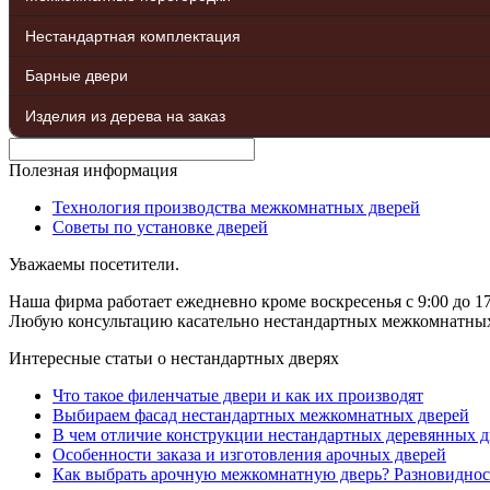
Нестандартная комплектация
Барные двери
Изделия из дерева на заказ
Полезная информация
Технология производства межкомнатных дверей
Советы по установке дверей
Уважаемы посетители.
Наша фирма работает ежедневно кроме воскресенья с 9:00 до 17
Любую консультацию касательно нестандартных межкомнатных д
Интересные статьи о нестандартных дверях
Что такое филенчатые двери и как их производят
Выбираем фасад нестандартных межкомнатных дверей
В чем отличие конструкции нестандартных деревянных д
Особенности заказа и изготовления арочных дверей
Как выбрать арочную межкомнатную дверь? Разновиднос