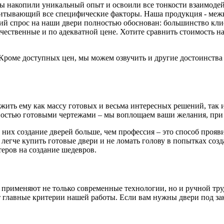
 мы накопили уникальный опыт и освоили все тонкости взаимоде
читывающий все специфические факторы. Наша продукция - меж
й спрос на наши двери полностью обоснован: большинство клиен
ачественные и по адекватной цене. Хотите сравнить стоимость
. Кроме доступных цен, мы можем озвучить и другие достоинств
ть ему как массу готовых и весьма интересных решений, так и 
остью готовыми чертежами – мы воплощаем ваши желания, при 
 них создание дверей больше, чем профессия – это способ проя
 легче купить готовые двери и не ломать голову в попытках соз
еров на создание шедевров.
 применяют не только современные технологии, но и ручной тру
главные критерии нашей работы. Если вам нужны двери под зака