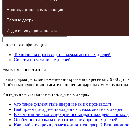
Нестандартная комплектация
Барные двери
Изделия из дерева на заказ
Полезная информация
Технология производства межкомнатных дверей
Советы по установке дверей
Уважаемы посетители.
Наша фирма работает ежедневно кроме воскресенья с 9:00 до 17
Любую консультацию касательно нестандартных межкомнатных д
Интересные статьи о нестандартных дверях
Что такое филенчатые двери и как их производят
Выбираем фасад нестандартных межкомнатных дверей
В чем отличие конструкции нестандартных деревянных д
Особенности заказа и изготовления арочных дверей
Как выбрать арочную межкомнатную дверь? Разновиднос