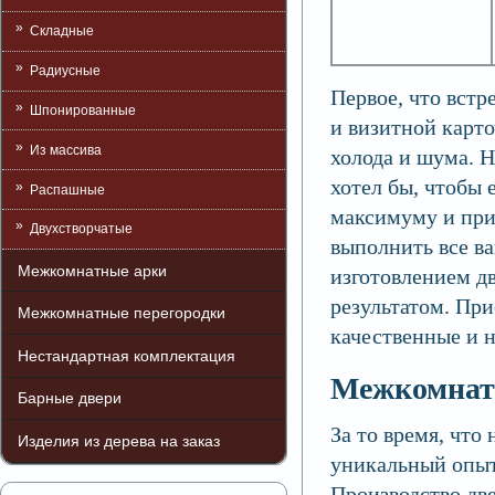
Складные
Радиусные
Первое, что встр
Шпонированные
и визитной карто
Из массива
холода и шума. Н
хотел бы, чтобы
Распашные
максимуму и при
Двухстворчатые
выполнить все в
Межкомнатные арки
изготовлением дв
результатом. При
Межкомнатные перегородки
качественные и 
Нестандартная комплектация
Межкомнатн
Барные двери
За то время, что
Изделия из дерева на заказ
уникальный опыт
Производство дв