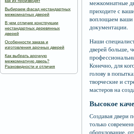
как их производят
межкомнатные две
Выбираем фасад нестандартных
приходите с ваш
межкомнатных дверей
воплощаем ваши 
В чем отличие конструкции
документации.
нестандартных деревянных
дверей
Наши специалист
Особенности заказа и
изготовления арочных дверей
дверей больше, 
Как выбрать арочную
профессиональны
межкомнатную дверь?
Конечно, для ког
Разновидности и отличия
голову в попытка
творческие и ст
мастеров на созд
Высокое кач
Создавая двери 
только современн
оборудование, о