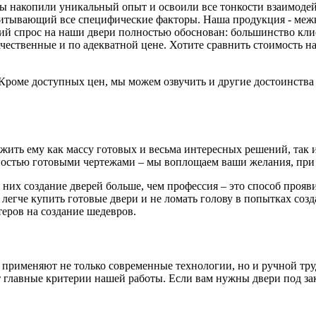
 мы накопили уникальный опыт и освоили все тонкости взаимоде
читывающий все специфические факторы. Наша продукция - меж
й спрос на наши двери полностью обоснован: большинство клиен
ачественные и по адекватной цене. Хотите сравнить стоимость
. Кроме доступных цен, мы можем озвучить и другие достоинств
ть ему как массу готовых и весьма интересных решений, так и 
остью готовыми чертежами – мы воплощаем ваши желания, при 
 них создание дверей больше, чем профессия – это способ проя
 легче купить готовые двери и не ломать голову в попытках соз
еров на создание шедевров.
 применяют не только современные технологии, но и ручной тру
главные критерии нашей работы. Если вам нужны двери под зака