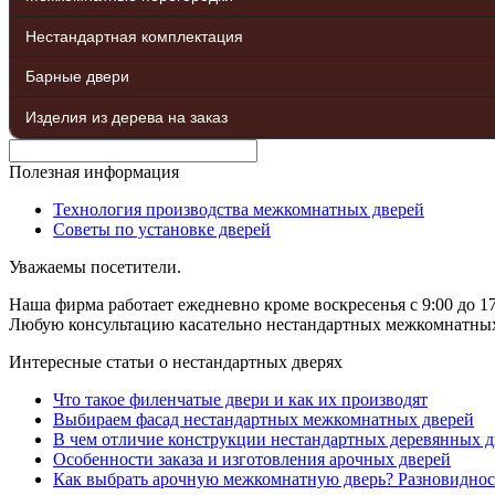
Нестандартная комплектация
Барные двери
Изделия из дерева на заказ
Полезная информация
Технология производства межкомнатных дверей
Советы по установке дверей
Уважаемы посетители.
Наша фирма работает ежедневно кроме воскресенья с 9:00 до 17
Любую консультацию касательно нестандартных межкомнатных д
Интересные статьи о нестандартных дверях
Что такое филенчатые двери и как их производят
Выбираем фасад нестандартных межкомнатных дверей
В чем отличие конструкции нестандартных деревянных д
Особенности заказа и изготовления арочных дверей
Как выбрать арочную межкомнатную дверь? Разновиднос