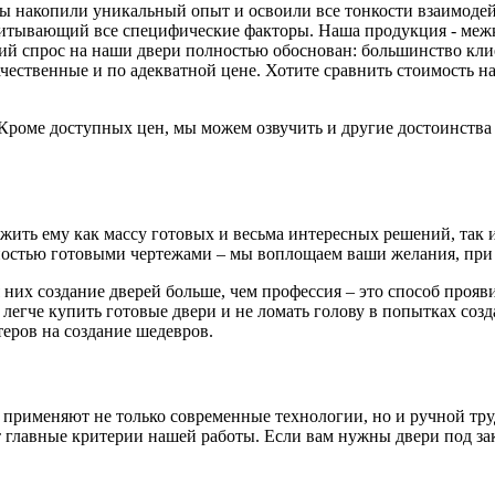
 мы накопили уникальный опыт и освоили все тонкости взаимоде
читывающий все специфические факторы. Наша продукция - меж
й спрос на наши двери полностью обоснован: большинство клиен
ачественные и по адекватной цене. Хотите сравнить стоимость
. Кроме доступных цен, мы можем озвучить и другие достоинств
ть ему как массу готовых и весьма интересных решений, так и 
остью готовыми чертежами – мы воплощаем ваши желания, при 
 них создание дверей больше, чем профессия – это способ проя
 легче купить готовые двери и не ломать голову в попытках соз
еров на создание шедевров.
 применяют не только современные технологии, но и ручной тру
главные критерии нашей работы. Если вам нужны двери под зака