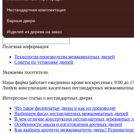
Нестандартная комплектация
Барные двери
Изделия из дерева на заказ
Полезная информация
Технология производства межкомнатных дверей
Советы по установке дверей
Уважаемы посетители.
Наша фирма работает ежедневно кроме воскресенья с 9:00 до 17
Любую консультацию касательно нестандартных межкомнатных д
Интересные статьи о нестандартных дверях
Что такое филенчатые двери и как их производят
Выбираем фасад нестандартных межкомнатных дверей
В чем отличие конструкции нестандартных деревянных д
Особенности заказа и изготовления арочных дверей
Как выбрать арочную межкомнатную дверь? Разновиднос