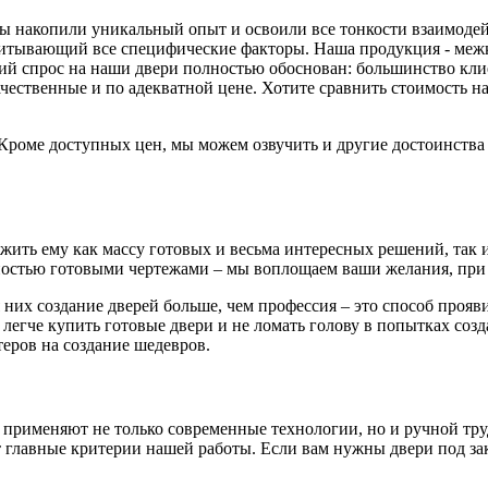
 мы накопили уникальный опыт и освоили все тонкости взаимоде
читывающий все специфические факторы. Наша продукция - меж
й спрос на наши двери полностью обоснован: большинство клиен
ачественные и по адекватной цене. Хотите сравнить стоимость
. Кроме доступных цен, мы можем озвучить и другие достоинств
ть ему как массу готовых и весьма интересных решений, так и 
остью готовыми чертежами – мы воплощаем ваши желания, при 
 них создание дверей больше, чем профессия – это способ проя
 легче купить готовые двери и не ломать голову в попытках соз
еров на создание шедевров.
 применяют не только современные технологии, но и ручной тру
главные критерии нашей работы. Если вам нужны двери под зака