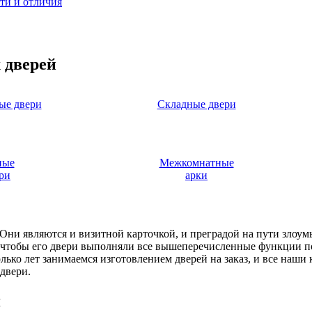
ти и отличия
 дверей
ые двери
Складные двери
ные
Межкомнатные
ри
арки
. Они являются и визитной карточкой, и преградой на пути злоу
, чтобы его двери выполняли все вышеперечисленные функции п
ько лет занимаемся изготовлением дверей на заказ, и все наши
двери.
я