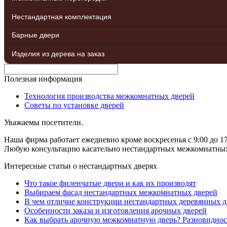
Нестандартная комплектация
Барные двери
Изделия из дерева на заказ
Полезная информация
Технология производства межкомнатных дверей
Советы по установке дверей
Уважаемы посетители.
Наша фирма работает ежедневно кроме воскресенья с 9:00 до 17
Любую консультацию касательно нестандартных межкомнатных д
Интересные статьи о нестандартных дверях
Что такое филенчатые двери и как их производят
Выбираем фасад нестандартных межкомнатных дверей
В чем отличие конструкции нестандартных деревянных д
Особенности заказа и изготовления арочных дверей
Как выбрать арочную межкомнатную дверь? Разновиднос