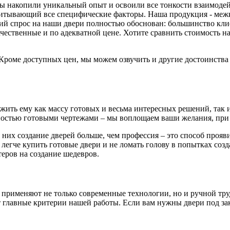
 мы накопили уникальный опыт и освоили все тонкости взаимоде
читывающий все специфические факторы. Наша продукция - меж
й спрос на наши двери полностью обоснован: большинство клиен
ачественные и по адекватной цене. Хотите сравнить стоимость
. Кроме доступных цен, мы можем озвучить и другие достоинств
ть ему как массу готовых и весьма интересных решений, так и 
остью готовыми чертежами – мы воплощаем ваши желания, при 
 них создание дверей больше, чем профессия – это способ проя
 легче купить готовые двери и не ломать голову в попытках соз
еров на создание шедевров.
 применяют не только современные технологии, но и ручной тру
главные критерии нашей работы. Если вам нужны двери под зака